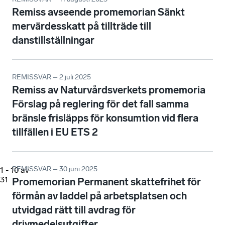
Remiss avseende promemorian Sänkt
mervärdesskatt på tillträde till
danstillställningar
REMISSVAR – 2 juli 2025
Remiss av Naturvårdsverkets promemoria
Förslag på reglering för det fall samma
bränsle frisläpps för konsumtion vid flera
tillfällen i EU ETS 2
REMISSVAR – 30 juni 2025
1
-
10
av
31
Promemorian Permanent skattefrihet för
förmån av laddel på arbetsplatsen och
utvidgad rätt till avdrag för
drivmedelsutgifter