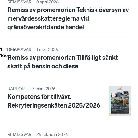
REMISSVAR – 8 april 2026
Remiss av promemorian Teknisk översyn av
mervärdesskattereglerna vid
gränsöverskridande handel
1
-
10
av
REMISSVAR – 1 april 2026
166
Remiss av promemorian Tillfälligt sänkt
skatt på bensin och diesel
RAPPORT – 3 mars 2026
Kompetens för tillväxt.
Rekryteringsenkäten 2025/2026
REMISSVAR – 25 februari 2026