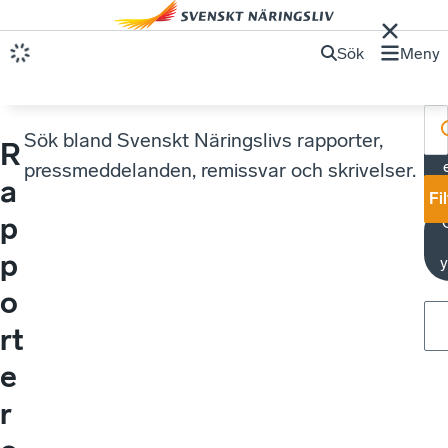
Sök
Meny
Sök bland Svenskt Näringslivs rapporter,
R
M
pressmeddelanden, remissvar och skrivelser.
a
Fi
p
p
y
o
rt
e
r