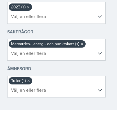
2023 (1)
SAKFRÅGOR
Mervärdes-, energi- och punktskatt (1)
ÄMNESORD
Tullar (1)