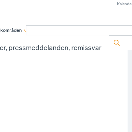
Kalenda
kområden
Medlemskap
Rapporter och remissva
ter, pressmeddelanden, remissvar