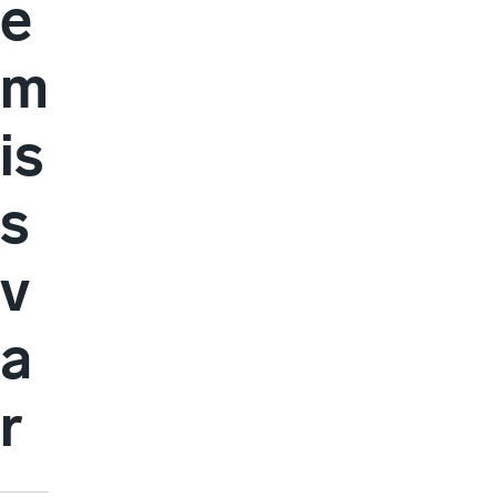
e
m
is
s
v
a
r