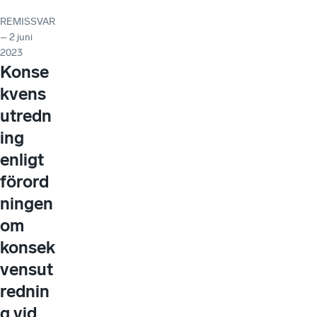
REMISSVAR
– 2 juni
2023
Konse
kvens
utredn
ing
enligt
förord
ningen
om
konsek
vensut
rednin
g vid