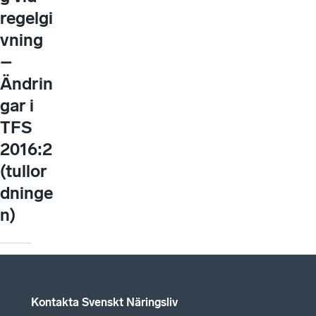
regelgi
vning
–
Ändrin
gar i
TFS
2016:2
(tullor
dninge
n)
Kontakta Svenskt Näringsliv