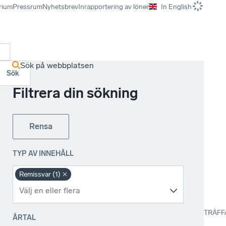
rium
Pressrum
Nyhetsbrev
Inrapportering av löner
In English
r
Sök på webbplatsen
Sök
Filtrera din sökning
Rensa
TYP AV INNEHÅLL
Remissvar (1)
TRÄFF
ÅRTAL