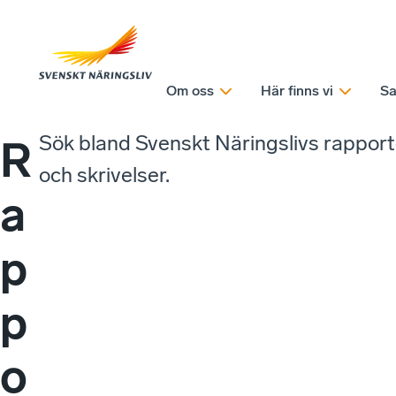
Om oss
Här finns vi
Sa
Sök bland Svenskt Näringslivs rappor
R
och skrivelser.
a
p
p
o