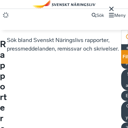
Sök
Meny
Sök bland Svenskt Näringslivs rapporter,
R
M
pressmeddelanden, remissvar och skrivelser.
a
Fi
p
K
p
o
a
rt
e
r
y