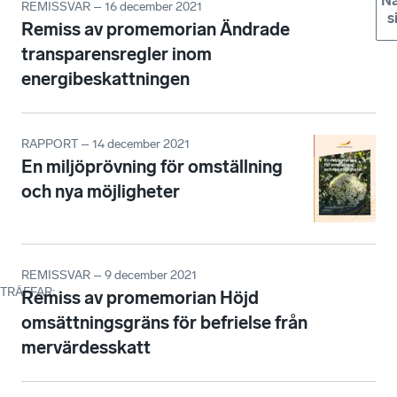
Nä
REMISSVAR – 16 december 2021
s
Remiss av promemorian Ändrade
transparensregler inom
energibeskattningen
RAPPORT – 14 december 2021
En miljöprövning för omställning
och nya möjligheter
REMISSVAR – 9 december 2021
TRÄFFAR
:
Remiss av promemorian Höjd
omsättningsgräns för befrielse från
mervärdesskatt