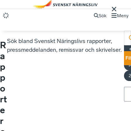
Sök
Meny
Sök bland Svenskt Näringslivs rapporter,
R
M
pressmeddelanden, remissvar och skrivelser.
a
Fi
p
K
p
o
rt
e
r