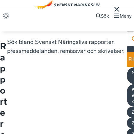
Sök
Meny
Sök bland Svenskt Näringslivs rapporter,
R
pressmeddelanden, remissvar och skrivelser.
a
e
Fi
p
N
p
o
K
e
rt
e
r