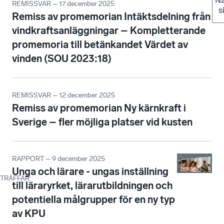
Nä
REMISSVAR – 17 december 2025
s
Remiss av promemorian Intäktsdelning från
vindkraftsanläggningar – Kompletterande
promemoria till betänkandet Värdet av
vinden (SOU 2023:18)
REMISSVAR – 12 december 2025
Remiss av promemorian Ny kärnkraft i
Sverige – fler möjliga platser vid kusten
RAPPORT – 9 december 2025
Unga och lärare - ungas inställning
TRÄFFAR
:
till läraryrket, lärarutbildningen och
potentiella målgrupper för en ny typ
av KPU