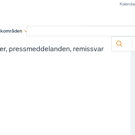
Kalenda
kområden
Medlemskap
Rapporter och remissva
ter, pressmeddelanden, remissvar