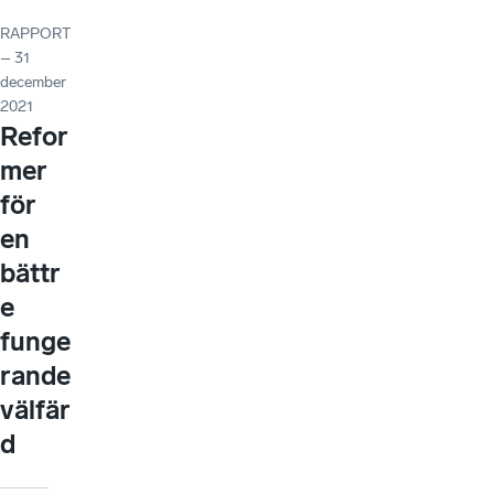
RAPPORT
– 31
december
2021
Refor
mer
för
en
bättr
e
funge
rande
välfär
d