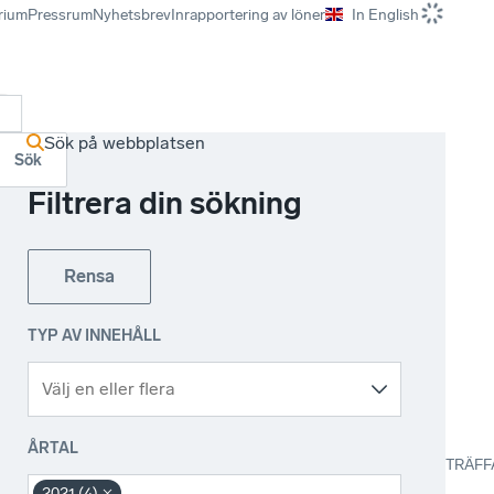
rium
Pressrum
Nyhetsbrev
Inrapportering av löner
In English
r
Sök på webbplatsen
Sök
Filtrera din sökning
Rensa
TYP AV INNEHÅLL
ÅRTAL
TRÄFF
2021 (4)