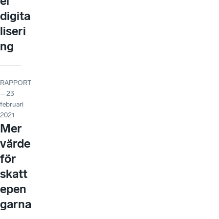
el
digita
liseri
ng
RAPPORT
– 23
februari
2021
Mer
värde
för
skatt
epen
garna