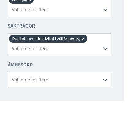
SAKFRÅGOR
Kvalitet och effektivitet i välfärden (4)
ÄMNESORD