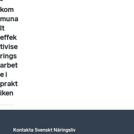
-
kom
muna
lt
effek
tivise
rings
arbet
e i
prakt
iken
Kontakta Svenskt Näringsliv