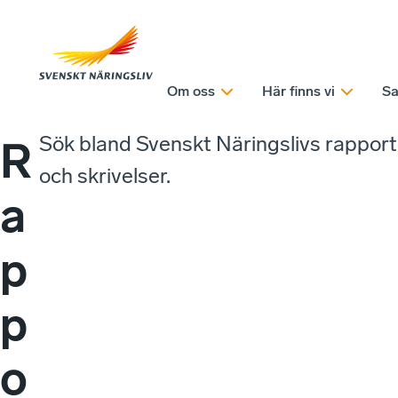
Om oss
Här finns vi
Sa
Sök bland Svenskt Näringslivs rappor
R
och skrivelser.
a
p
p
o