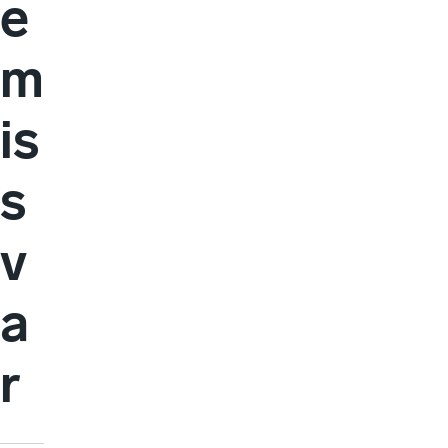
e
m
is
s
v
a
r