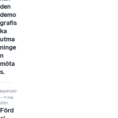
den
demo
grafis
ka
utma
ninge
n
möta
s.
RAPPORT
– 11 maj
2021
Förd