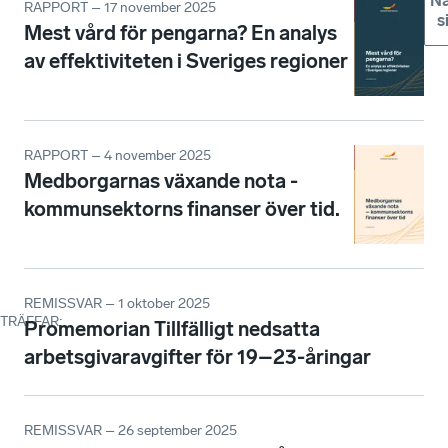
Nä
RAPPORT – 17 november 2025
s
Mest vård för pengarna? En analys
av effektiviteten i Sveriges regioner
RAPPORT – 4 november 2025
Medborgarnas växande nota -
kommunsektorns finanser över tid.
REMISSVAR – 1 oktober 2025
TRÄFFAR
:
Promemorian Tillfälligt nedsatta
arbetsgivaravgifter för 19–23-åringar
REMISSVAR – 26 september 2025