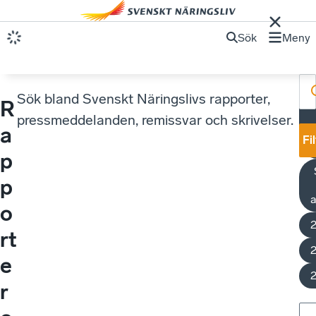
Sök
Meny
Sök bland Svenskt Näringslivs rapporter,
R
pressmeddelanden, remissvar och skrivelser.
a
e
Fi
p
p
a
o
rt
e
r