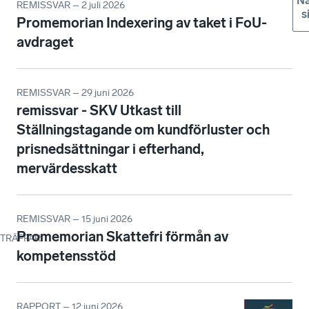
Nä
REMISSVAR – 2 juli 2026
s
Promemorian Indexering av taket i FoU-
avdraget
REMISSVAR – 29 juni 2026
remissvar - SKV Utkast till
Ställningstagande om kundförluster och
prisnedsättningar i efterhand,
mervärdesskatt
REMISSVAR – 15 juni 2026
Promemorian Skattefri förmån av
TRÄFFAR
:
kompetensstöd
RAPPORT – 12 juni 2026