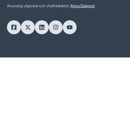
Ansvarig utgivare och chefredaktör
Anna Dalqvist