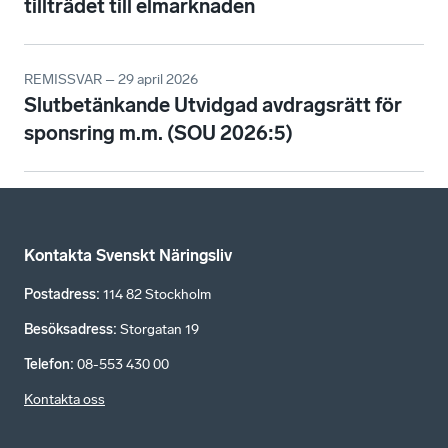
tillträdet till elmarknaden
REMISSVAR – 29 april 2026
Slutbetänkande Utvidgad avdragsrätt för
sponsring m.m. (SOU 2026:5)
Kontakta Svenskt Näringsliv
Postadress
:
114 82 Stockholm
Besöksadress
:
Storgatan 19
Telefon
:
08-553 430 00
Kontakta oss