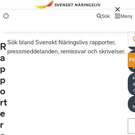
Sök
Meny
Sök bland Svenskt Näringslivs rapporter,
R
R
pressmeddelanden, remissvar och skrivelser.
a
Fi
p
b
p
K
e
o
rt
e
r