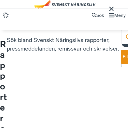
Sök
Meny
Sök bland Svenskt Näringslivs rapporter,
R
pressmeddelanden, remissvar och skrivelser.
a
Fi
p
p
o
rt
e
r