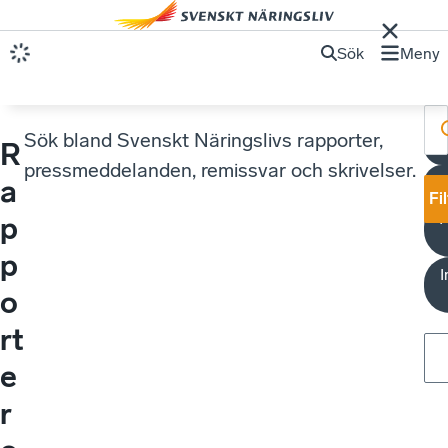
Sök
Meny
Sök bland Svenskt Näringslivs rapporter,
R
pressmeddelanden, remissvar och skrivelser.
A
a
Fi
Å
p
p
I
o
rt
e
r