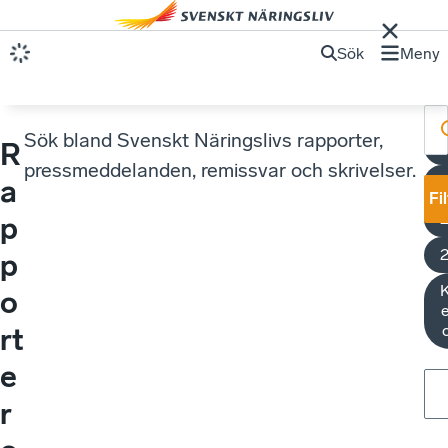
Sök
Meny
Sök bland Svenskt Näringslivs rapporter,
R
E
pressmeddelanden, remissvar och skrivelser.
a
Fi
p
p
K
o
e
rt
e
r