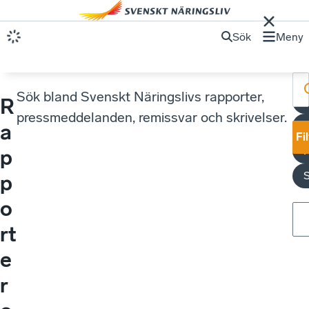
Sök
Meny
Sök bland Svenskt Näringslivs rapporter,
R
S
pressmeddelanden, remissvar och skrivelser.
a
Fi
p
S
p
o
rt
e
r