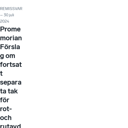
REMISSVAR
– 30 juli
2024
Prome
morian
Försla
g om
fortsat
t
separa
ta tak
för
rot-
och
rutavd