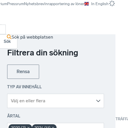
rium
Pressrum
Nyhetsbrev
Inrapportering av löner
In English
r
Sök på webbplatsen
Sök
Filtrera din sökning
Rensa
TYP AV INNEHÅLL
ÅRTAL
TRÄFF
2020 (2)
2024 (11)