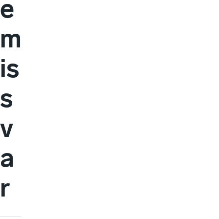
e
m
is
s
v
a
r