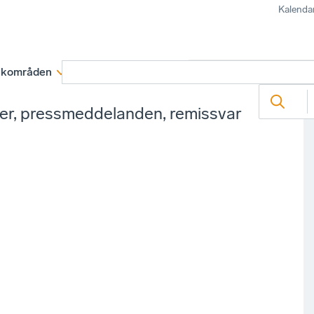
Kalenda
kområden
Medlemskap
Rapporter och remissva
ter, pressmeddelanden, remissvar