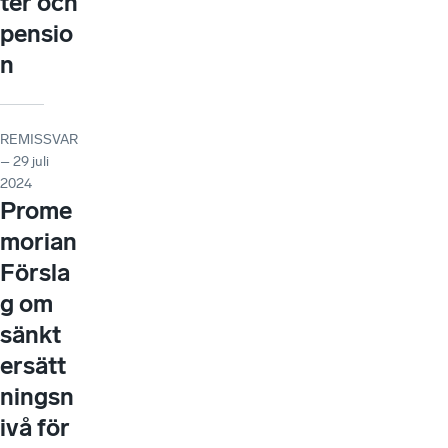
ter och
pensio
n
REMISSVAR
– 29 juli
2024
Prome
morian
Försla
g om
sänkt
ersätt
ningsn
ivå för