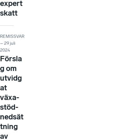
expert
skatt
REMISSVAR
– 29 juli
2024
Försla
g om
utvidg
at
växa-
stöd-
nedsät
tning
av