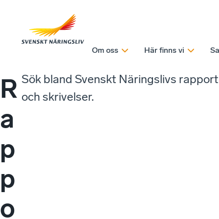
Om oss
Här finns vi
Sa
Sök bland Svenskt Näringslivs rappor
R
och skrivelser.
a
p
p
o