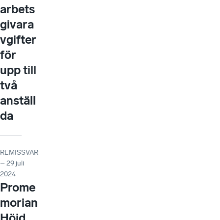
arbets
givara
vgifter
för
upp till
två
anställ
da
REMISSVAR
– 29 juli
2024
Prome
morian
Höjd