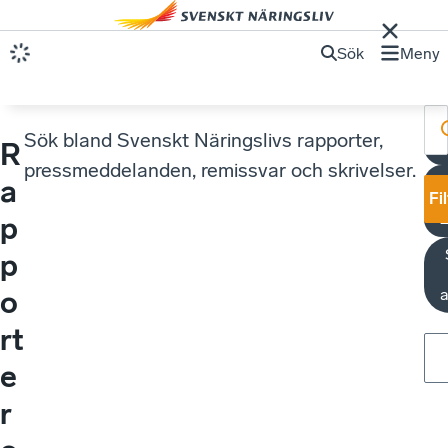
Sök
Meny
Sök bland Svenskt Näringslivs rapporter,
R
M
pressmeddelanden, remissvar och skrivelser.
a
Fi
p
p
o
a
rt
e
r