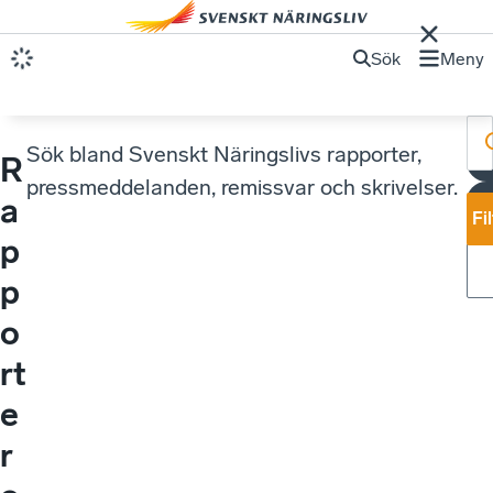
Sök
Meny
Sök bland Svenskt Näringslivs rapporter,
R
pressmeddelanden, remissvar och skrivelser.
a
Fi
p
p
o
rt
e
r