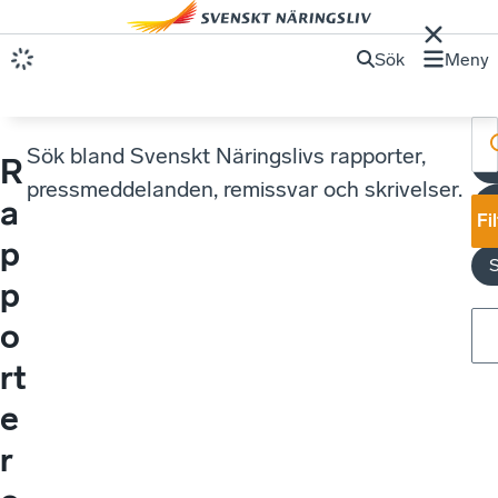
Sök
Meny
Sök bland Svenskt Näringslivs rapporter,
R
pressmeddelanden, remissvar och skrivelser.
a
Fi
p
S
p
o
rt
e
r