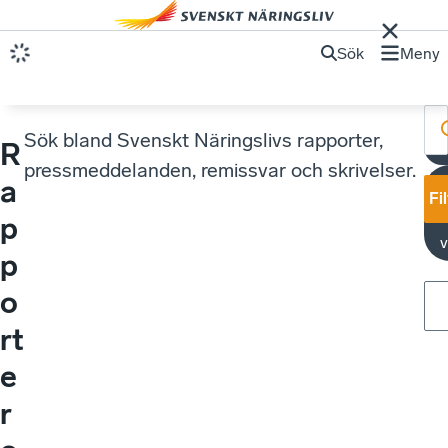
Sök
Meny
Sök bland Svenskt Näringslivs rapporter,
R
pressmeddelanden, remissvar och skrivelser.
a
Fi
p
v
p
o
rt
e
r