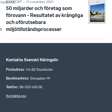
RAPPORT – 17 november 2021
TRÄFFAR
:
50 miljarder och företag som
försvann - Resultatet av krångliga
och oförutsebara
miljötillståndsprocesser
1
Kontakta Svenskt Näringsliv
Postadress
:
114 82 Stockholm
Besöksadress
:
Storgatan 19
Telefon
:
08-553 430 00
Kontakta oss