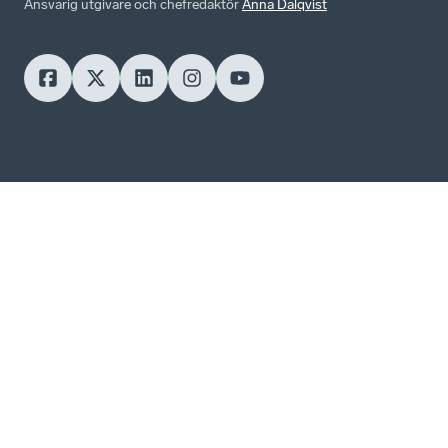
Ansvarig utgivare och chefredaktör
Anna Dalqvist