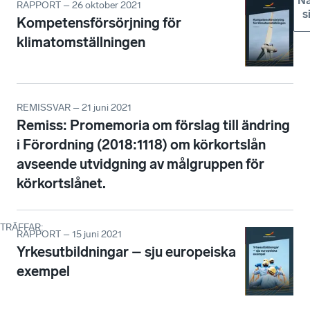
Nä
RAPPORT – 26 oktober 2021
s
Kompetensförsörjning för
klimatomställningen
REMISSVAR – 21 juni 2021
Remiss: Promemoria om förslag till ändring
i Förordning (2018:1118) om körkortslån
avseende utvidgning av målgruppen för
körkortslånet.
TRÄFFAR
:
RAPPORT – 15 juni 2021
Yrkesutbildningar – sju europeiska
exempel