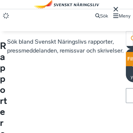
Sök
Meny
Sök bland Svenskt Näringslivs rapporter,
R
pressmeddelanden, remissvar och skrivelser.
a
Fi
p
p
y
o
rt
e
r