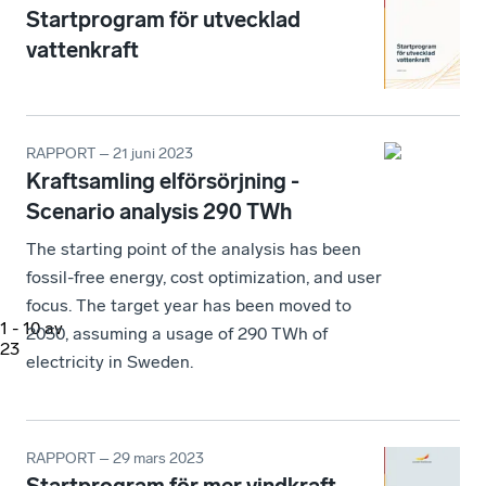
Startprogram för utvecklad
vattenkraft
RAPPORT – 21 juni 2023
Kraftsamling elförsörjning -
Scenario analysis 290 TWh
The starting point of the analysis has been
fossil-free energy, cost optimization, and user
focus. The target year has been moved to
1
-
10
av
2050, assuming a usage of 290 TWh of
23
electricity in Sweden.
RAPPORT – 29 mars 2023
Startprogram för mer vindkraft