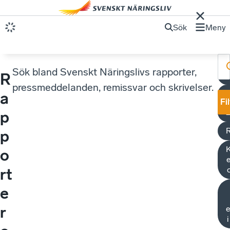
Sök
Meny
Sök bland Svenskt Näringslivs rapporter,
R
pressmeddelanden, remissvar och skrivelser.
a
Fi
p
p
K
o
e
rt
e
r
e