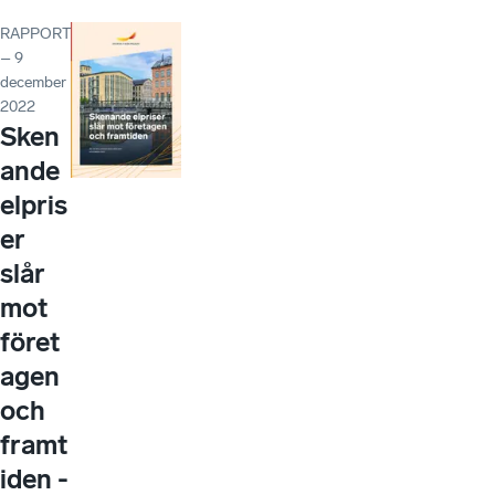
RAPPORT
– 9
december
2022
Sken
ande
elpris
er
slår
mot
föret
agen
och
framt
iden -