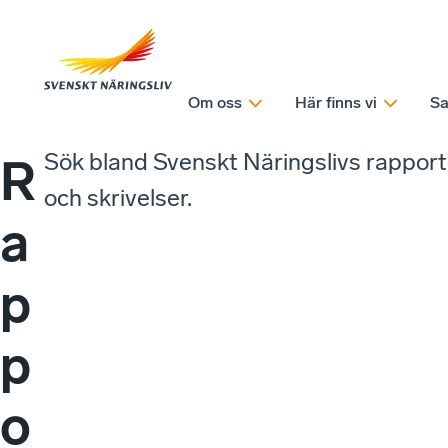
Om oss
Här finns vi
Sa
Sök bland Svenskt Näringslivs rappor
R
och skrivelser.
a
p
p
o