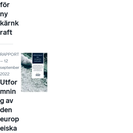
för
ny
kärnk
raft
RAPPORT
– 12
september
2022
Utfor
mnin
g av
den
europ
eiska