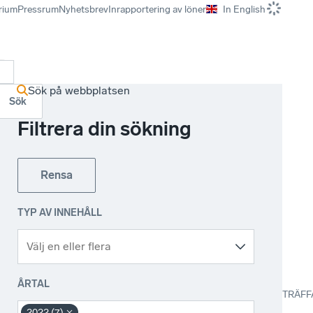
rium
Pressrum
Nyhetsbrev
Inrapportering av löner
In English
r
Sök på webbplatsen
Sök
Filtrera din sökning
Rensa
TYP AV INNEHÅLL
ÅRTAL
TRÄFF
2022 (7)