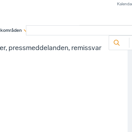
Kalenda
kområden
Medlemskap
Rapporter och remissva
ter, pressmeddelanden, remissvar