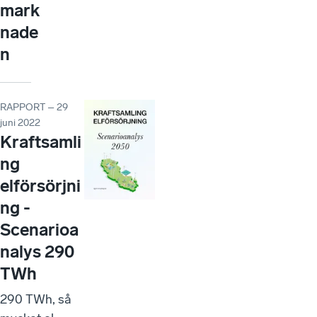
mark
nade
n
RAPPORT – 29
juni 2022
Kraftsamli
ng
elförsörjni
ng -
Scenarioa
nalys 290
TWh
290 TWh, så