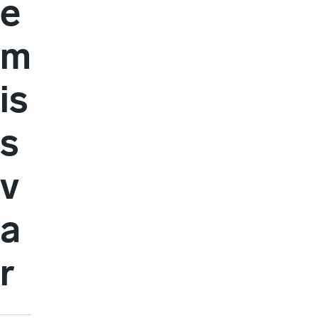
e
m
is
s
v
a
r