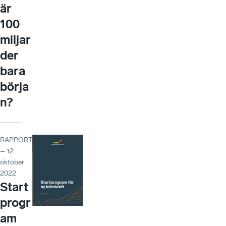
är
100
miljar
der
bara
börja
n?
RAPPORT
– 12
oktober
2022
Start
progr
am