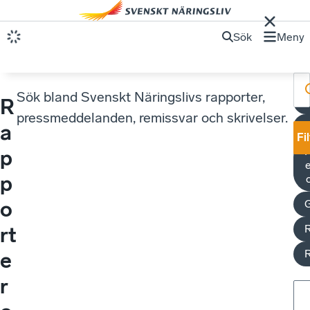
Sök
Meny
Sök bland Svenskt Näringslivs rapporter,
R
pressmeddelanden, remissvar och skrivelser.
a
Fi
K
p
e
p
o
rt
e
r