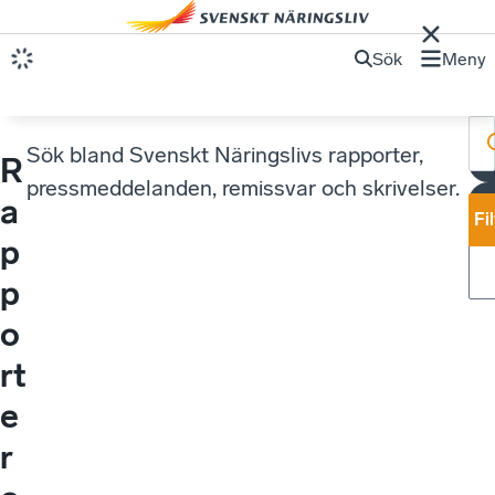
Sök
Meny
Sök bland Svenskt Näringslivs rapporter,
R
pressmeddelanden, remissvar och skrivelser.
a
Fi
p
p
o
rt
e
r