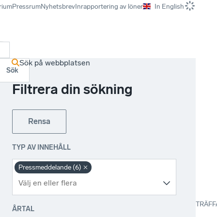
rium
Pressrum
Nyhetsbrev
Inrapportering av löner
In English
r
Sök på webbplatsen
Sök
Filtrera din sökning
Rensa
TYP AV INNEHÅLL
Pressmeddelande (6)
TRÄFF
ÅRTAL