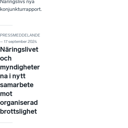
Näringslivs nya
konjunkturrapport.
PRESSMEDDELANDE
– 17 september 2024
Näringslivet
och
myndigheter
na i nytt
samarbete
mot
organiserad
brottslighet