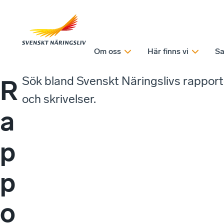
Om oss
Här finns vi
Sa
Sök bland Svenskt Näringslivs rappor
R
och skrivelser.
a
p
p
o