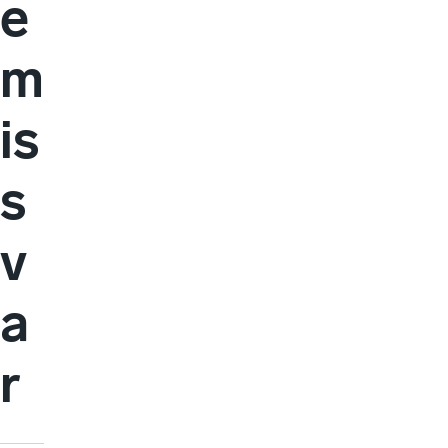
e
m
is
s
v
a
r