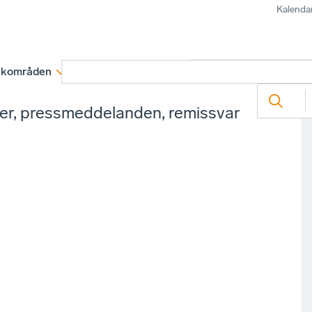
Kalenda
kområden
Medlemskap
Rapporter och remissva
ter, pressmeddelanden, remissvar