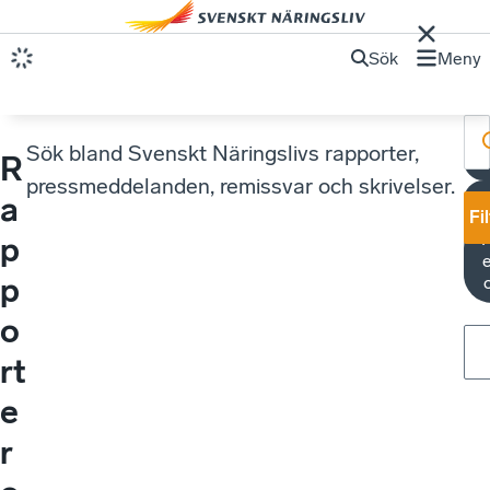
Sök
Meny
Sök bland Svenskt Näringslivs rapporter,
R
pressmeddelanden, remissvar och skrivelser.
a
Fi
K
p
e
p
o
rt
e
r