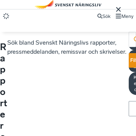
Sök
Meny
Sök bland Svenskt Näringslivs rapporter,
R
E
pressmeddelanden, remissvar och skrivelser.
a
Fi
p
K
p
e
o
rt
e
r