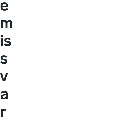
e
m
is
s
v
a
r