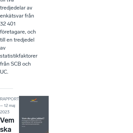
tredjedelar av
enkätsvar från
32 401
företagare, och
till en tredjedel
av
statistikfaktorer
från SCB och
UC.
RAPPORT
– 12 maj
2023
Vem
ska