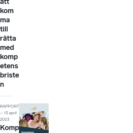
att
kom
ma
till
rätta
med
komp
etens
briste
n
RAPPORT
– 13 april
2023
Komp