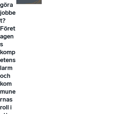
göra
jobbe
t?
Föret
agen
s
komp
etens
larm
och
kom
mune
rnas
roll i