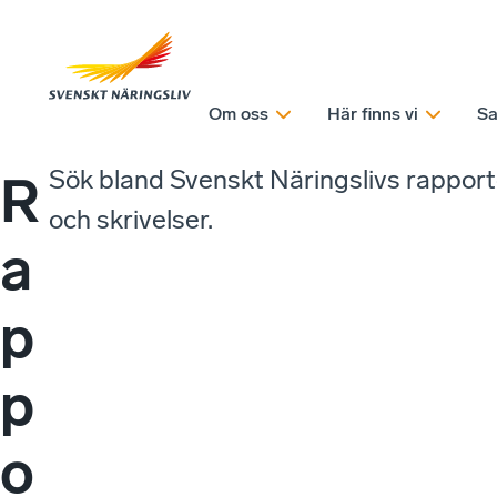
Om oss
Här finns vi
Sa
Sök bland Svenskt Näringslivs rappor
R
och skrivelser.
a
p
p
o