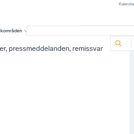
Kalenda
kområden
Medlemskap
Rapporter och remissva
ter, pressmeddelanden, remissvar