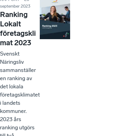
september 2023
Ranking
Lokalt
företagskli
mat 2023
Svenskt
Näringsliv
sammanställer
en ranking av
det lokala
företagsklimatet
i landets
kommuner.
2023 års
ranking utgörs
till två