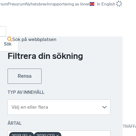
rium
Pressrum
Nyhetsbrev
Inrapportering av löner
In English
r
Sök på webbplatsen
Sök
Filtrera din sökning
Rensa
TYP AV INNEHÅLL
ÅRTAL
TRÄFF
2023 (5)
2020 (22)