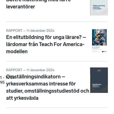
leverantörer
RAPPORT – 11 december 2024
En elitutbildning för unga lärare? –
lärdomar från Teach For America-
modellen
RAPPORT – 11 december 2024
Omställningsindikatorn –
1
-
10
av
95
yrkesverksammas intresse för
studier, omställningsstudiestöd och
att yrkesväxla