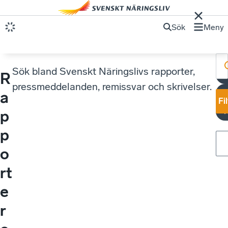
Sök
Meny
Sök bland Svenskt Näringslivs rapporter,
R
pressmeddelanden, remissvar och skrivelser.
a
Fi
p
p
o
rt
e
r