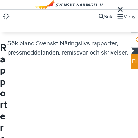
Sök
Meny
Sök bland Svenskt Näringslivs rapporter,
R
pressmeddelanden, remissvar och skrivelser.
a
Fi
p
p
o
rt
e
r