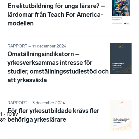
En elitutbildning för unga lärare? –
lärdomar från Teach For America-
modellen
RAPPORT – 11 december 2024
Omställningsindikatorn –
yrkesverksammas intresse för
studier, omställningsstudiestöd och
att yrkesväxla
RAPPORT – 3 december 2024
För fler yrkesutbildade krävs fler
1
-
10
av
behöriga yrkeslärare
89