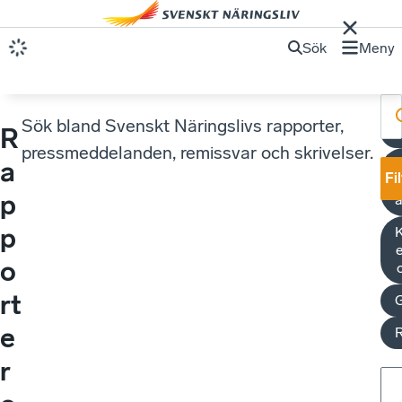
Sök
Meny
Sök bland Svenskt Näringslivs rapporter,
R
pressmeddelanden, remissvar och skrivelser.
a
Fi
p
a
p
K
e
o
rt
e
R
r