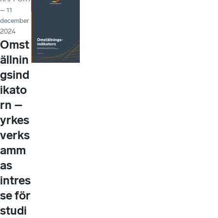
– 11
december
2024
Omst
ällnin
gsind
ikato
rn –
yrkes
verks
amm
as
intres
se för
studi