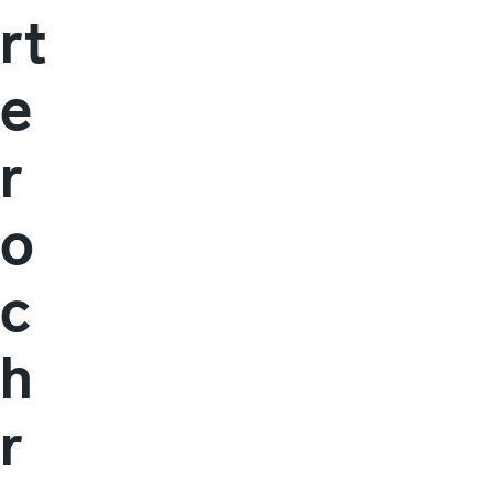
rt
e
r
o
c
h
r