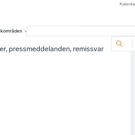
Kalenda
kområden
Medlemskap
Rapporter och remissva
ter, pressmeddelanden, remissvar