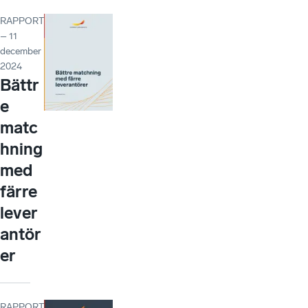
RAPPORT
– 11
december
2024
Bättr
e
matc
hning
med
färre
lever
antör
er
RAPPORT