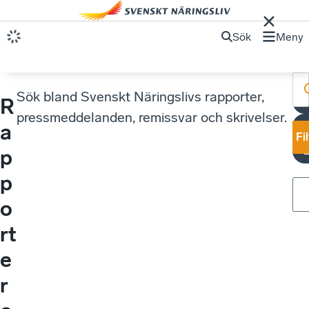
Sök
Meny
Sök bland Svenskt Näringslivs rapporter,
R
pressmeddelanden, remissvar och skrivelser.
a
Fi
p
p
o
rt
e
r