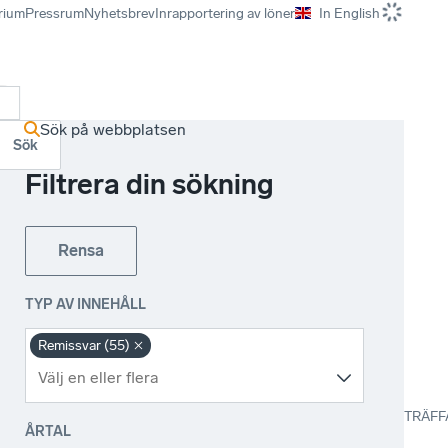
rium
Pressrum
Nyhetsbrev
Inrapportering av löner
In English
r
Sök på webbplatsen
Sök
Filtrera din sökning
Rensa
TYP AV INNEHÅLL
Remissvar (55)
TRÄFF
ÅRTAL