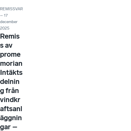
REMISSVAR
– 17
december
2025
Remis
s av
prome
morian
Intäkts
delnin
g från
vindkr
aftsanl
äggnin
gar –