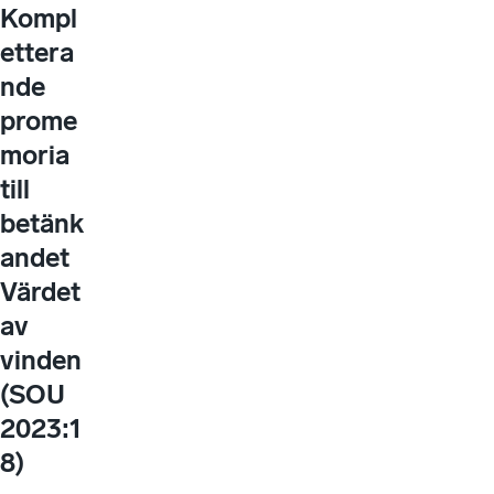
Kompl
ettera
nde
prome
moria
till
betänk
andet
Värdet
av
vinden
(SOU
2023:1
8)