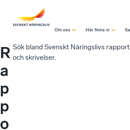
Om oss
Här finns vi
Sa
Sök bland Svenskt Näringslivs rappor
R
och skrivelser.
a
p
p
o