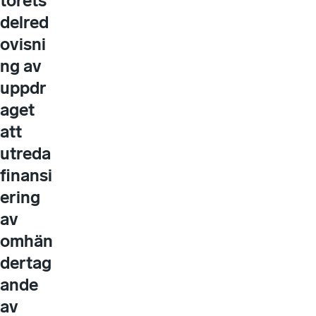
torets
delred
ovisni
ng av
uppdr
aget
att
utreda
finansi
ering
av
omhän
dertag
ande
av