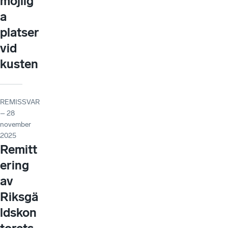
möjlig
a
platser
vid
kusten
REMISSVAR
– 28
november
2025
Remitt
ering
av
Riksgä
ldskon