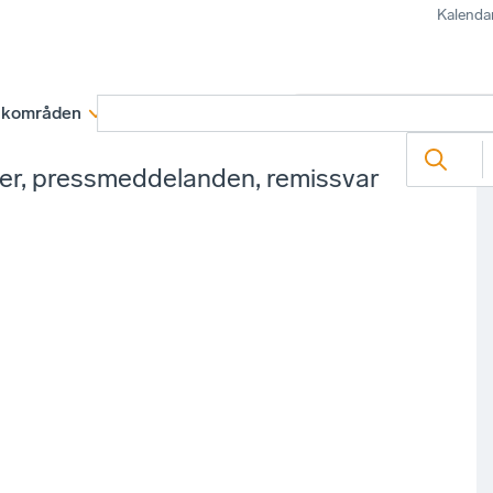
Kalenda
kområden
Medlemskap
Rapporter och remissva
ter, pressmeddelanden, remissvar