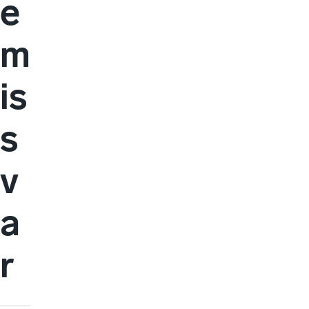
e
m
is
s
v
a
r