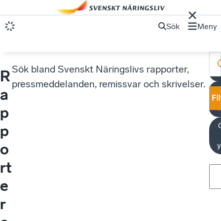
Sök
Meny
Sök bland Svenskt Näringslivs rapporter,
R
pressmeddelanden, remissvar och skrivelser.
a
Fi
p
p
o
y
rt
e
r