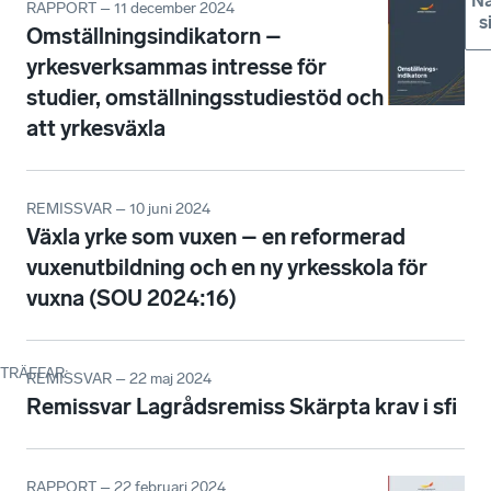
Nä
RAPPORT – 11 december 2024
s
Omställningsindikatorn –
yrkesverksammas intresse för
studier, omställningsstudiestöd och
att yrkesväxla
REMISSVAR – 10 juni 2024
Växla yrke som vuxen – en reformerad
vuxenutbildning och en ny yrkesskola för
vuxna (SOU 2024:16)
TRÄFFAR
:
REMISSVAR – 22 maj 2024
Remissvar Lagrådsremiss Skärpta krav i sfi
RAPPORT – 22 februari 2024