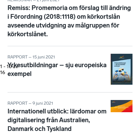
Remiss: Promemoria om förslag till ändring
i Förordning (2018:1118) om körkortslån
avseende utvidgning av målgruppen för
körkortslånet.
RAPPORT – 15 juni 2021
Yrkesutbildningar – sju europeiska
1
-
10
av
16
exempel
RAPPORT – 9 juni 2021
Internationell utblick: lärdomar om
digitalisering från Australien,
Danmark och Tyskland