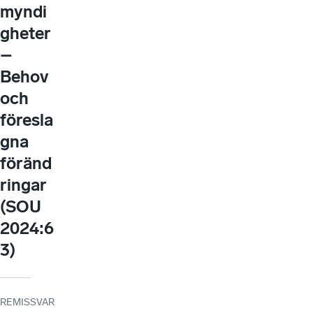
myndi
gheter
–
Behov
och
föresla
gna
föränd
ringar
(SOU
2024:6
3)
REMISSVAR