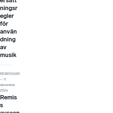
ersätt
ningsr
egler
för
använ
dning
av
musik
REMISSVAR
– 11
december
2024
Remis
s
avseen