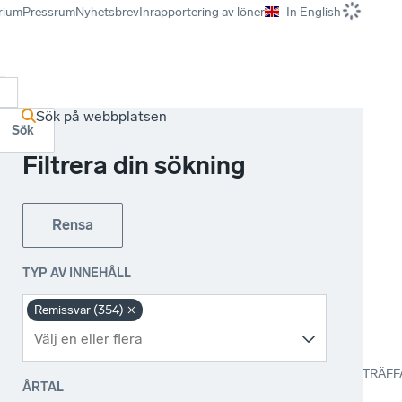
rium
Pressrum
Nyhetsbrev
Inrapportering av löner
In English
r
Sök på webbplatsen
Sök
Filtrera din sökning
Rensa
TYP AV INNEHÅLL
Remissvar (354)
TRÄFF
ÅRTAL