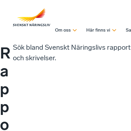
Om oss
Här finns vi
Sa
Sök bland Svenskt Näringslivs rappor
R
och skrivelser.
a
p
p
o