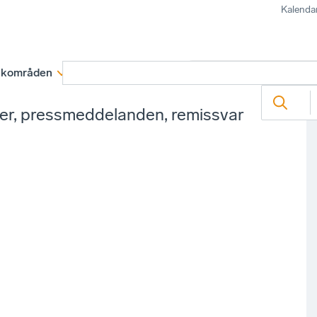
Kalenda
kområden
Medlemskap
Rapporter och remissva
ter, pressmeddelanden, remissvar