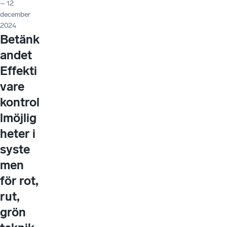
– 12
december
2024
Betänk
andet
Effekti
vare
kontrol
lmöjlig
heter i
syste
men
för rot,
rut,
grön