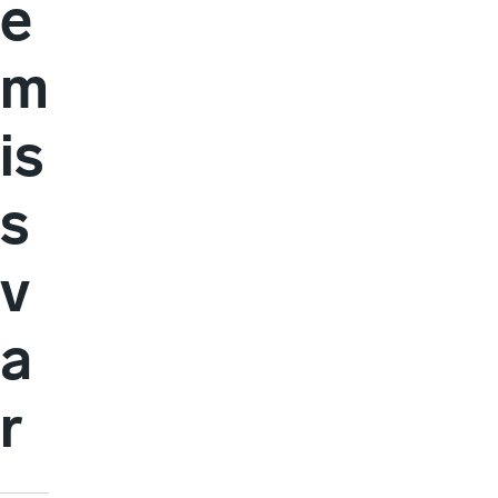
e
m
is
s
v
a
r