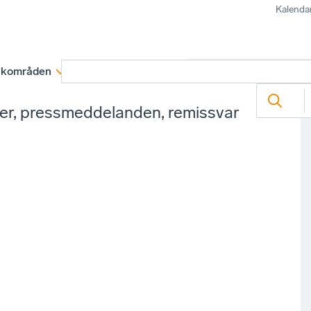
Kalenda
kområden
Medlemskap
Rapporter och remissva
ter, pressmeddelanden, remissvar