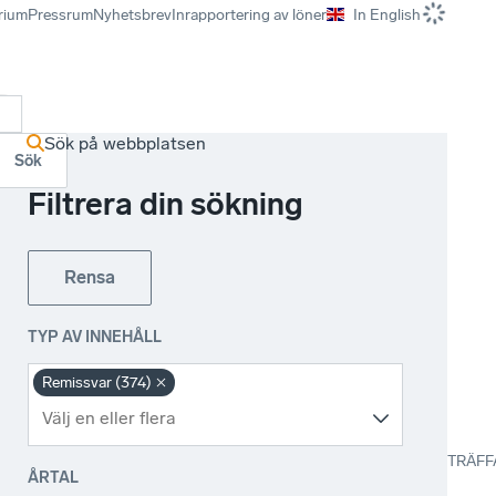
rium
Pressrum
Nyhetsbrev
Inrapportering av löner
In English
r
Sök på webbplatsen
Sök
Filtrera din sökning
Rensa
TYP AV INNEHÅLL
Remissvar (374)
TRÄFF
ÅRTAL