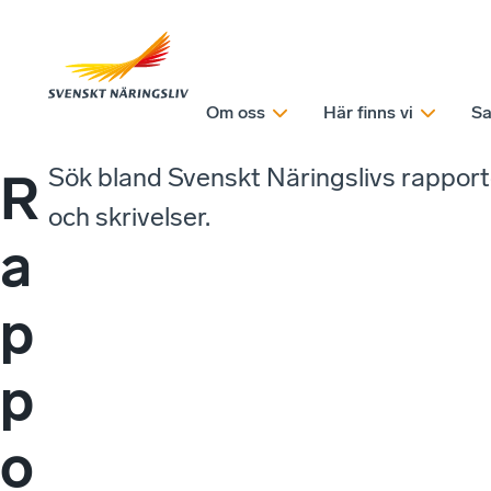
Om oss
Här finns vi
Sa
Sök bland Svenskt Näringslivs rappor
R
och skrivelser.
a
p
p
o