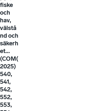
fiske
och
hav,
välstå
nd och
säkerh
et...
(COM(
2025)
540,
541,
542,
552,
553,