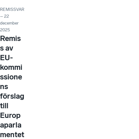
REMISSVAR
– 22
december
2025
Remis
s av
EU-
kommi
ssione
ns
förslag
till
Europ
aparla
mentet