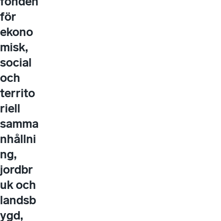
fonden
för
ekono
misk,
social
och
territo
riell
samma
nhållni
ng,
jordbr
uk och
landsb
ygd,