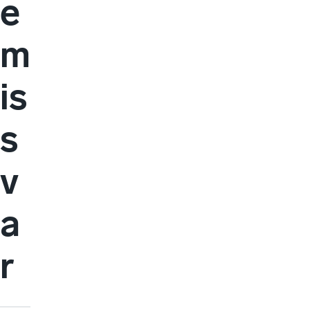
e
m
is
s
v
a
r