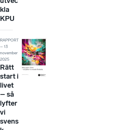
utvec
kla
KPU
RAPPORT
– 13
november
2025
Rätt
start i
livet
– så
lyfter
vi
svens