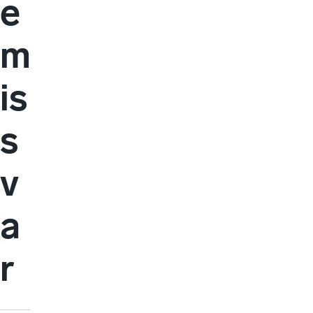
e
m
is
s
v
a
r