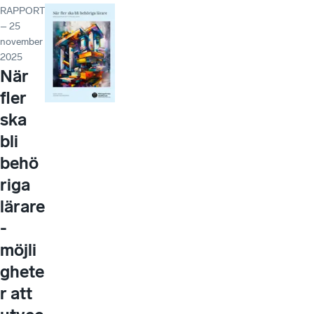
RAPPORT
– 25
november
2025
När
fler
ska
bli
behö
riga
lärare
-
möjli
ghete
r att