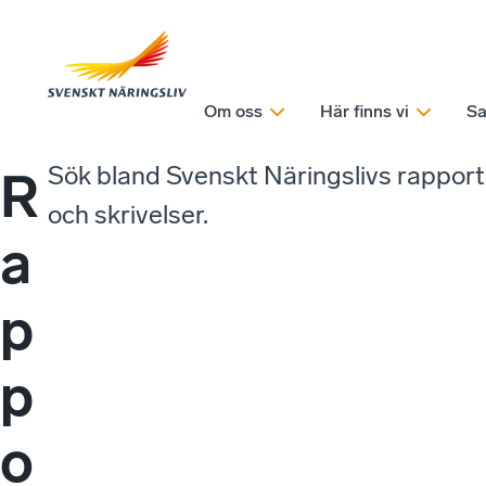
Om oss
Här finns vi
Sa
Sök bland Svenskt Näringslivs rappor
R
och skrivelser.
a
p
p
o