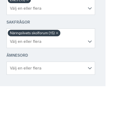
SAKFRÅGOR
Näringslivets skolforum (15)
ÄMNESORD