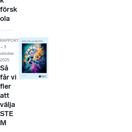
k
försk
ola
RAPPORT
– 3
oktober
2025
Så
får vi
fler
att
välja
STE
M