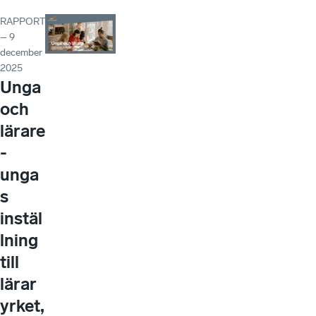
RAPPORT
– 9
december
2025
Unga
och
lärare
-
unga
s
instäl
lning
till
lärar
yrket,