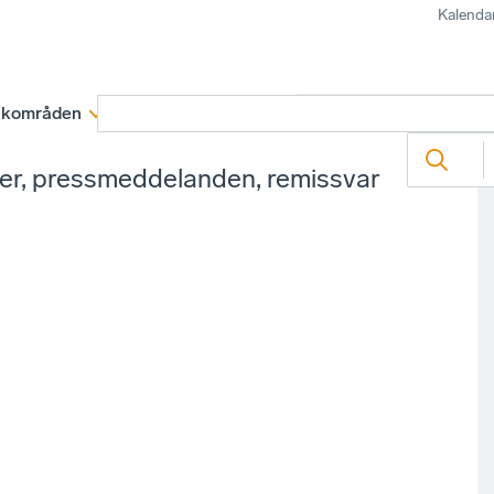
Kalenda
kområden
Medlemskap
Rapporter och remissva
ter, pressmeddelanden, remissvar