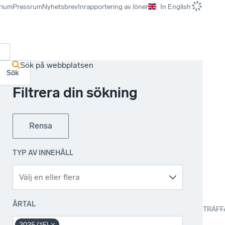
rium
Pressrum
Nyhetsbrev
Inrapportering av löner
In English
r
Sök på webbplatsen
Sök
Filtrera din sökning
Rensa
TYP AV INNEHÅLL
ÅRTAL
TRÄFF
2025 (15)