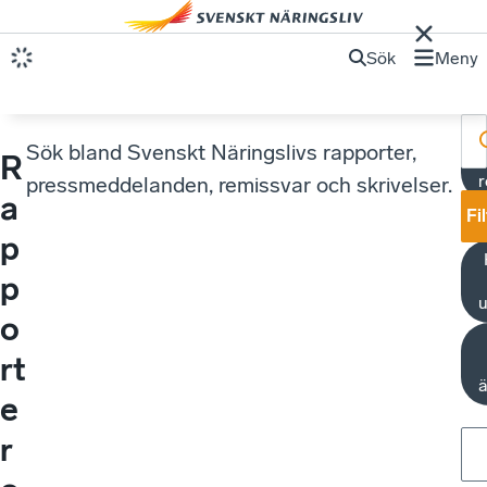
Sök
Meny
Sök bland Svenskt Näringslivs rapporter,
R
r
pressmeddelanden, remissvar och skrivelser.
a
Fi
p
p
u
o
rt
e
r