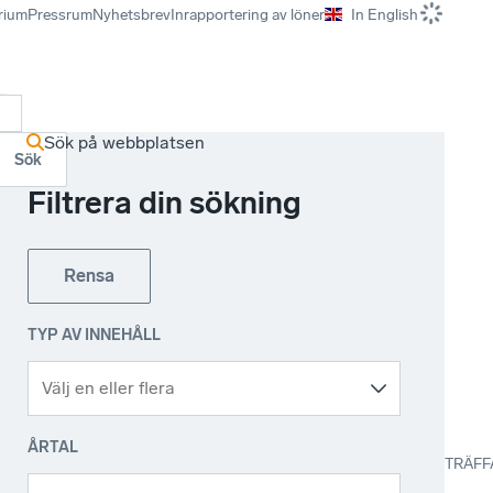
rium
Pressrum
Nyhetsbrev
Inrapportering av löner
In English
r
Sök på webbplatsen
Sök
Filtrera din sökning
Rensa
TYP AV INNEHÅLL
ÅRTAL
TRÄFF