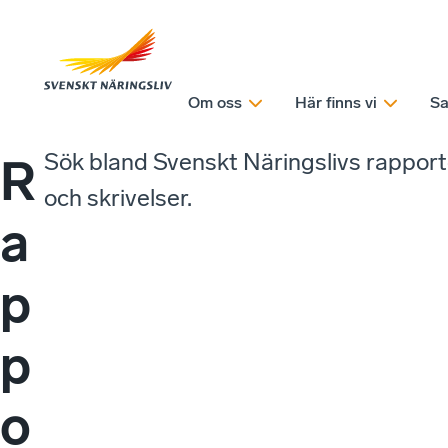
Om oss
Här finns vi
Sa
Sök bland Svenskt Näringslivs rappor
R
och skrivelser.
a
p
p
o