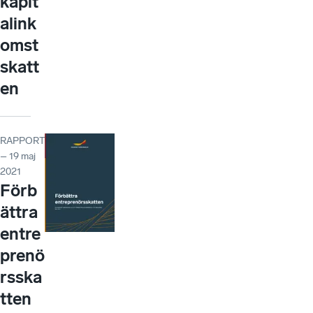
kapit
alink
omst
skatt
en
RAPPORT
– 19 maj
2021
Förb
ättra
entre
prenö
rsska
tten