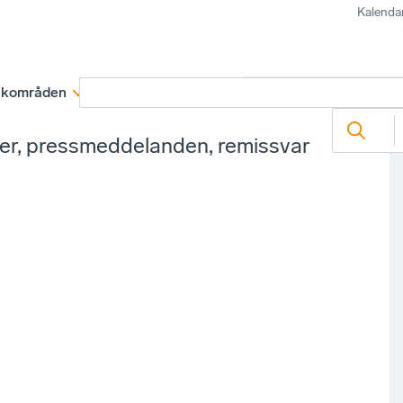
Kalenda
kområden
Medlemskap
Rapporter och remissva
ter, pressmeddelanden, remissvar