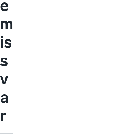
e
m
is
s
v
a
r