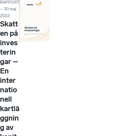
RAPPORT
– 30 maj
2022
Skatt
en på
inves
terin
gar –
En
inter
natio
nell
kartlä
ggnin
g av