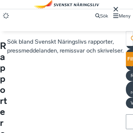
Sök
Meny
Sök bland Svenskt Näringslivs rapporter,
R
pressmeddelanden, remissvar och skrivelser.
a
Fi
p
p
o
r
rt
V
e
r