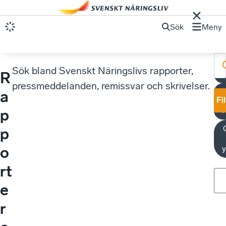
Sök
Meny
Sök bland Svenskt Näringslivs rapporter,
R
pressmeddelanden, remissvar och skrivelser.
a
Fi
p
p
o
y
rt
e
r