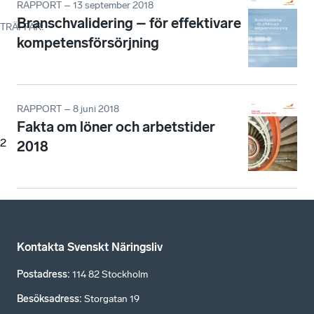
RAPPORT – 13 september 2018
Branschvalidering – för effektivare
TRÄFFAR
:
kompetensförsörjning
RAPPORT – 8 juni 2018
Fakta om löner och arbetstider
2
2018
Kontakta Svenskt Näringsliv
Postadress
:
114 82 Stockholm
Besöksadress
:
Storgatan 19