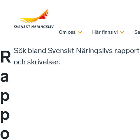
Om oss
Här finns vi
Sa
Sök bland Svenskt Näringslivs rappor
R
och skrivelser.
a
p
p
o