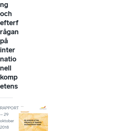
ng
och
efterf
rågan
på
inter
natio
nell
komp
etens
RAPPORT
– 29
oktober
2018