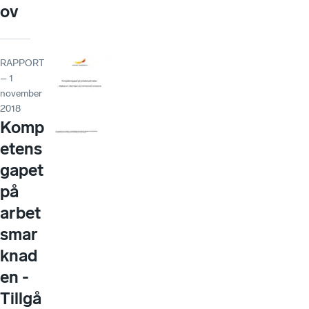
ov
RAPPORT
– 1
november
2018
Komp
etens
gapet
på
arbet
smar
knad
en -
Tillgå