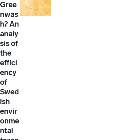
Gree
nwas
h? An
analy
sis of
the
effici
ency
of
Swed
ish
envir
onme
ntal