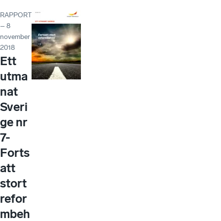
RAPPORT
– 8
november
2018
Ett
utma
nat
Sveri
ge nr
7-
Forts
att
stort
refor
mbeh