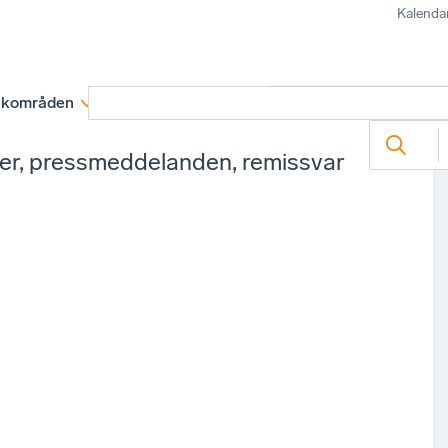
Kalenda
kområden
Medlemskap
Rapporter och remissva
ter, pressmeddelanden, remissvar