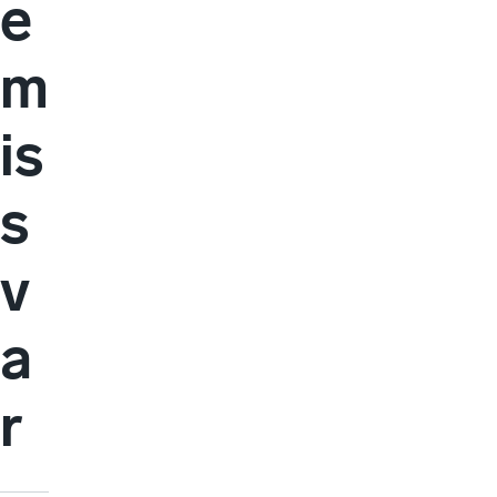
e
m
is
s
v
a
r