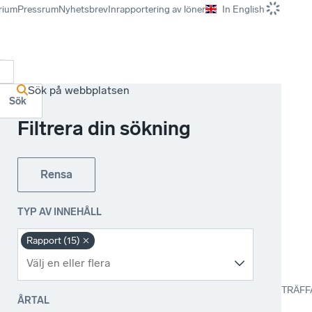
rium
Pressrum
Nyhetsbrev
Inrapportering av löner
In English
r
Sök på webbplatsen
Sök
Filtrera din sökning
Rensa
TYP AV INNEHÅLL
Rapport (15)
TRÄFF
ÅRTAL