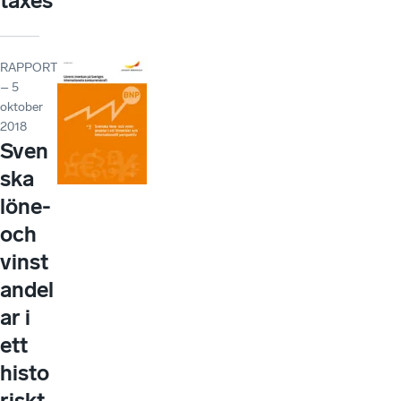
taxes
RAPPORT
– 5
oktober
2018
Sven
ska
löne-
och
vinst
andel
ar i
ett
histo
riskt