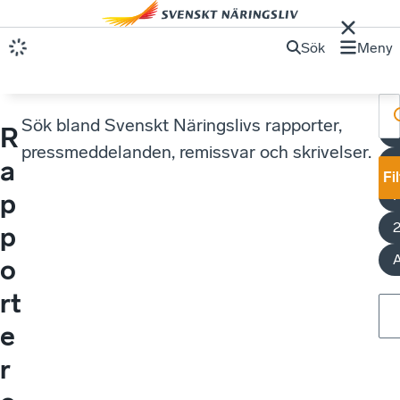
Sök
Meny
Sök bland Svenskt Näringslivs rapporter,
R
pressmeddelanden, remissvar och skrivelser.
a
Fi
p
p
A
o
rt
e
r