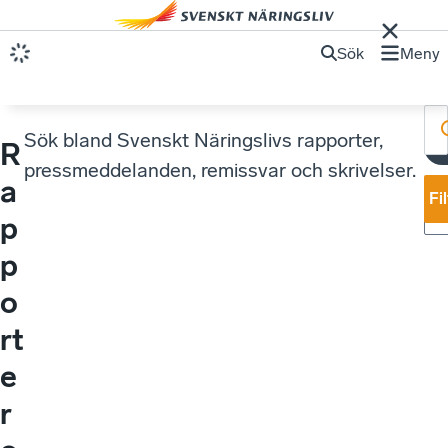
Sök
Meny
Sök bland Svenskt Näringslivs rapporter,
R
pressmeddelanden, remissvar och skrivelser.
a
Fi
p
p
o
rt
e
r