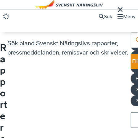
Sök
Meny
Sök bland Svenskt Näringslivs rapporter,
R
pressmeddelanden, remissvar och skrivelser.
a
Fi
p
p
o
rt
e
r