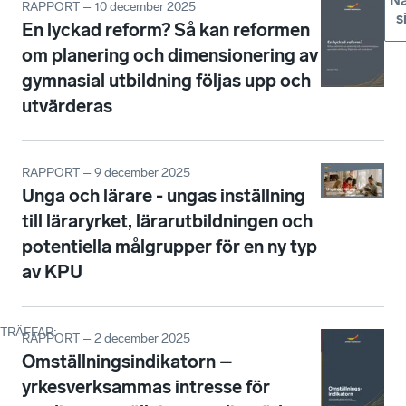
Nä
RAPPORT – 10 december 2025
s
En lyckad reform? Så kan reformen
om planering och dimensionering av
gymnasial utbildning följas upp och
utvärderas
RAPPORT – 9 december 2025
Unga och lärare - ungas inställning
till läraryrket, lärarutbildningen och
potentiella målgrupper för en ny typ
av KPU
TRÄFFAR
:
RAPPORT – 2 december 2025
Omställningsindikatorn –
yrkesverksammas intresse för