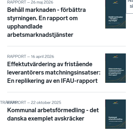
Nä
RAPPORT – 26 maj 2026
s
Behåll marknaden - förbättra
styrningen. En rapport om
upphandlade
arbetsmarknadstjänster
RAPPORT – 16 april 2026
Effektutvärdering av fristående
leverantörers matchningsinsatser:
En replikering av en IFAU-rapport
RAPPORT – 22 oktober 2025
TRÄFFAR
:
Kommunal arbetsförmedling - det
danska exemplet avskräcker