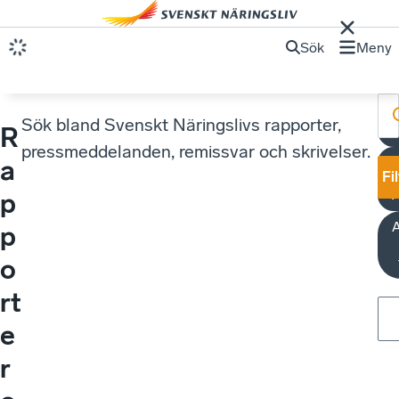
Sök
Meny
Sök bland Svenskt Näringslivs rapporter,
R
pressmeddelanden, remissvar och skrivelser.
a
Fi
A
p
A
p
o
rt
e
r