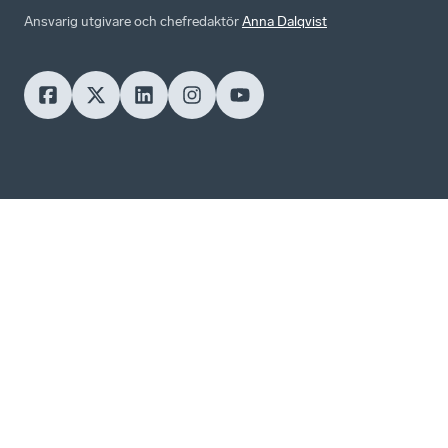
Ansvarig utgivare och chefredaktör
Anna Dalqvist