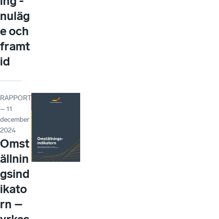
ing -
nuläg
e och
framt
id
RAPPORT
– 11
december
2024
Omst
ällnin
gsind
ikato
rn –