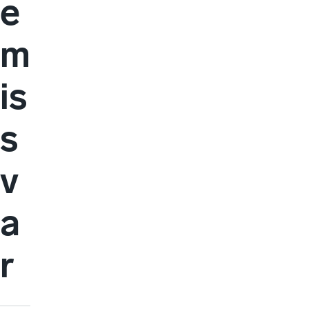
e
m
is
s
v
a
r