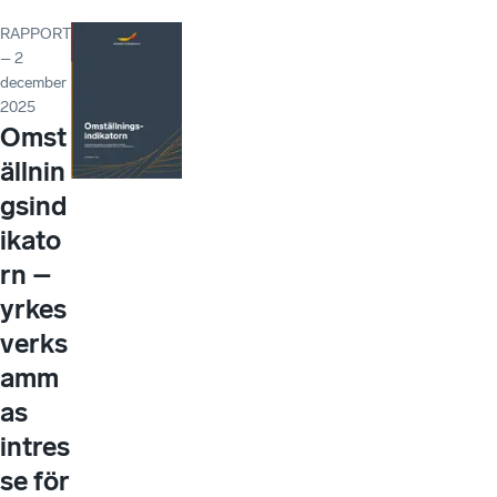
RAPPORT
– 2
december
2025
Omst
ällnin
gsind
ikato
rn –
yrkes
verks
amm
as
intres
se för