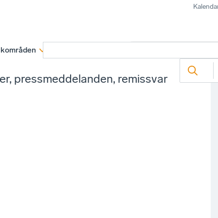
Kalenda
kområden
Medlemskap
Rapporter och remissva
ter, pressmeddelanden, remissvar