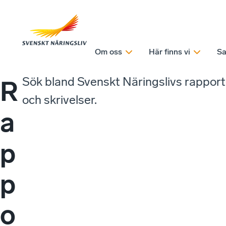
Om oss
Här finns vi
Sa
Sök bland Svenskt Näringslivs rappor
R
och skrivelser.
a
p
p
o