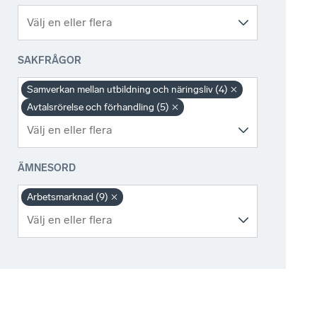
SAKFRÅGOR
Samverkan mellan utbildning och näringsliv (4)
Avtalsrörelse och förhandling (5)
ÄMNESORD
Arbetsmarknad (9)