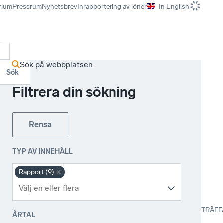
rium
Pressrum
Nyhetsbrev
Inrapportering av löner
In English
r
Sök på webbplatsen
Sök
Filtrera din sökning
Rensa
TYP AV INNEHÅLL
Rapport (9)
TRÄFF
ÅRTAL