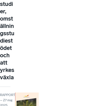
studi
er,
omst
ällnin
gsstu
diest
ödet
och
att
yrkes
växla
RAPPORT
– 27 maj
2025