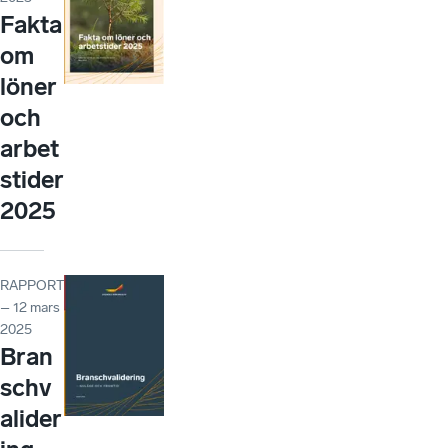
Fakta
om
löner
och
arbet
stider
2025
RAPPORT
– 12 mars
2025
Bran
schv
alider