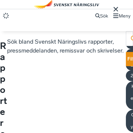
Sök
Meny
Sök bland Svenskt Näringslivs rapporter,
R
pressmeddelanden, remissvar och skrivelser.
a
Fi
p
p
o
rt
e
r
y