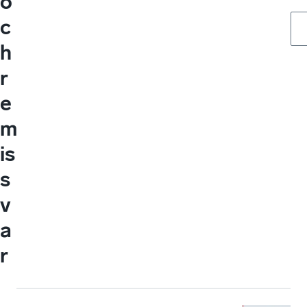
o
c
h
r
e
m
is
s
v
a
r