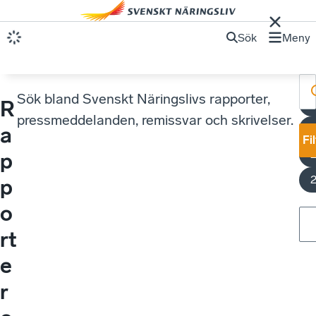
Sök
Meny
Sök bland Svenskt Näringslivs rapporter,
R
pressmeddelanden, remissvar och skrivelser.
a
Fi
p
p
o
rt
e
r