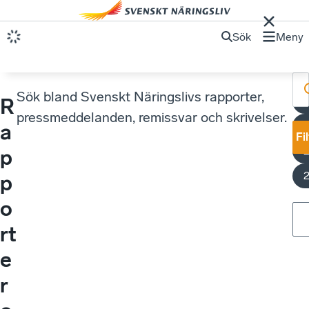
Sök
Meny
Sök bland Svenskt Näringslivs rapporter,
R
pressmeddelanden, remissvar och skrivelser.
a
Fi
p
p
o
rt
e
r